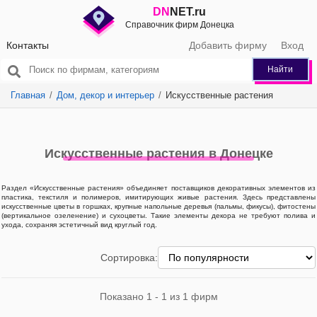
DN
NET.ru
Справочник фирм Донецка
Контакты
Добавить фирму
Вход
Найти
Главная
Дом, декор и интерьер
Искусственные растения
Искусственные растения в Донецке
Раздел «Искусственные растения» объединяет поставщиков декоративных элементов из
пластика, текстиля и полимеров, имитирующих живые растения. Здесь представлены
искусственные цветы в горшках, крупные напольные деревья (пальмы, фикусы), фитостены
(вертикальное озеленение) и сухоцветы. Такие элементы декора не требуют полива и
ухода, сохраняя эстетичный вид круглый год.
Сортировка:
Показано 1 - 1 из 1 фирм