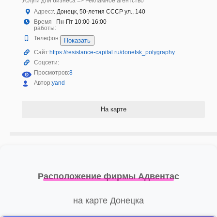
Услуги для бизнеса => Рекламное агентство
Адрес:
г. Донецк, 50-летия СССР ул., 140
Время
Пн-Пт 10:00-16:00
работы:
Телефон:
Показать
Сайт:
https://resistance-capital.ru/donetsk_polygraphy
Соцсети:
Просмотров:
8
Автор:
yand
На карте
Расположение фирмы Адвентас
на карте Донецка