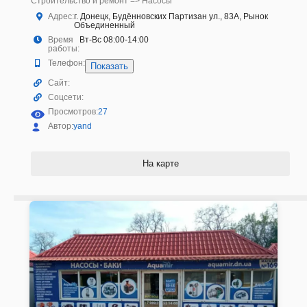
Строительство и ремонт => Насосы
Адрес:
г. Донецк, Будённовских Партизан ул., 83А, Рынок
Объединенный
Время
Вт-Вс 08:00-14:00
работы:
Телефон:
Показать
Сайт:
Соцсети:
Просмотров:
27
Автор:
yand
На карте