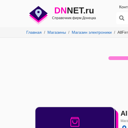
Конт
DN
NET.ru
Справочник фирм Донецка
Главная
Магазины
Магазин электроники
AllFi
Al
Мага