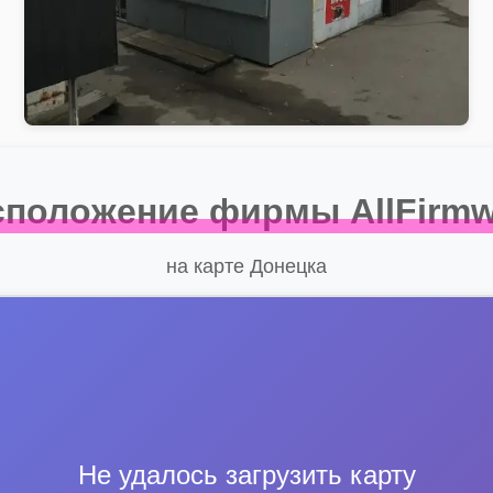
сположение фирмы AllFirmw
на карте Донецка
Не удалось загрузить карту