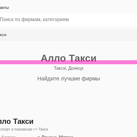
акты
кси
Алло Такси
Такси, Донецк
Найдите лучшие фирмы
лло Такси
спорт и перевозки => Такси