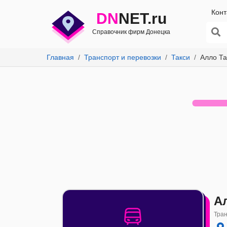
Конт
DN
NET.ru
Справочник фирм Донецка
Главная
Транспорт и перевозки
Такси
Алло Та
А
Тран