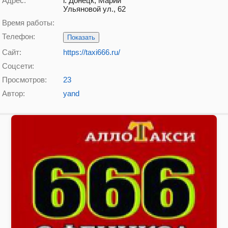
Адрес:
г. Донецк, Марии
Ульяновой ул., 62
Время работы:
Телефон:
Показать
Сайт:
https://taxi666.ru/
Соцсети:
Просмотров:
23
Автор:
yand