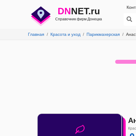
Конт
DN
NET.ru
Справочник фирм Донецка
Главная
Красота и уход
Парикмахерская
Анас
А
Крас