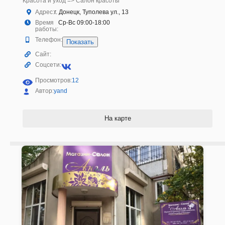
Красота и уход => Салон красоты
Адрес:
г. Донецк, Туполева ул., 13
Время
Ср-Вс 09:00-18:00
работы:
Телефон:
Показать
Сайт:
Соцсети:
Просмотров:
12
Автор:
yand
На карте