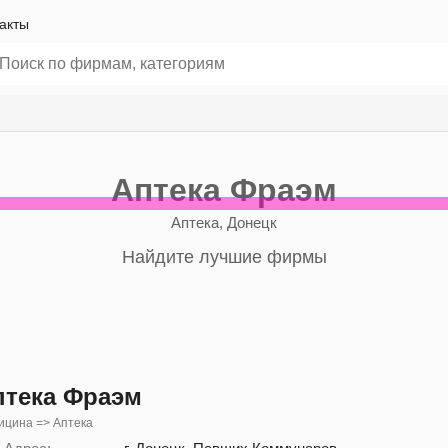
акты
Аптека Фраэм
Аптека, Донецк
Найдите лучшие фирмы
птека Фраэм
ицина => Аптека