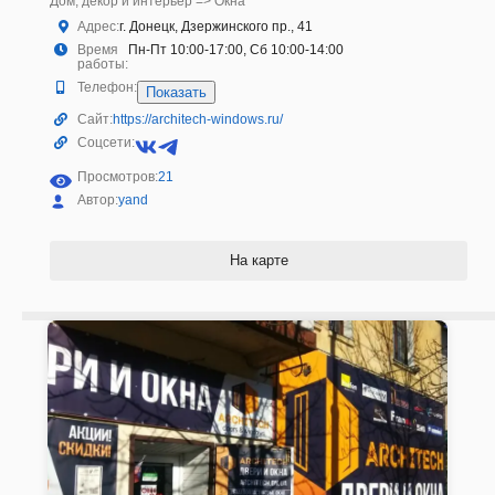
Дом, декор и интерьер => Окна
Адрес:
г. Донецк, Дзержинского пр., 41
Время
Пн-Пт 10:00-17:00, Сб 10:00-14:00
работы:
Телефон:
Показать
Сайт:
https://architech-windows.ru/
Соцсети:
Просмотров:
21
Автор:
yand
На карте