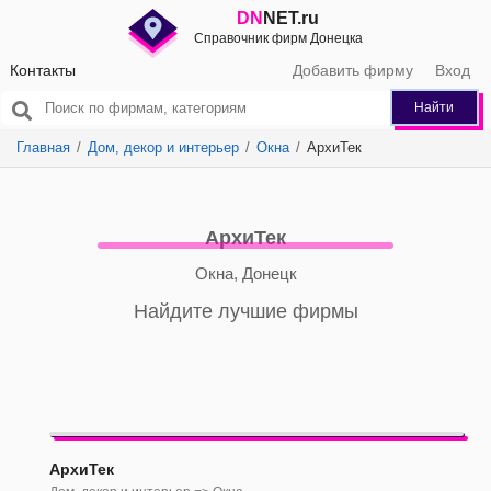
DN
NET.ru
Справочник фирм Донецка
Контакты
Добавить фирму
Вход
Найти
Главная
Дом, декор и интерьер
Окна
АрхиТек
АрхиТек
Окна, Донецк
Найдите лучшие фирмы
АрхиТек