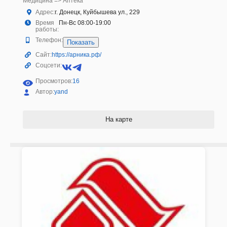
Медицина => Аптека
Адрес:
г. Донецк, Куйбышева ул., 229
Время
Пн-Вс 08:00-19:00
работы:
Телефон:
Показать
Сайт:
https://арника.рф/
Соцсети:
Просмотров:
16
Автор:
yand
На карте