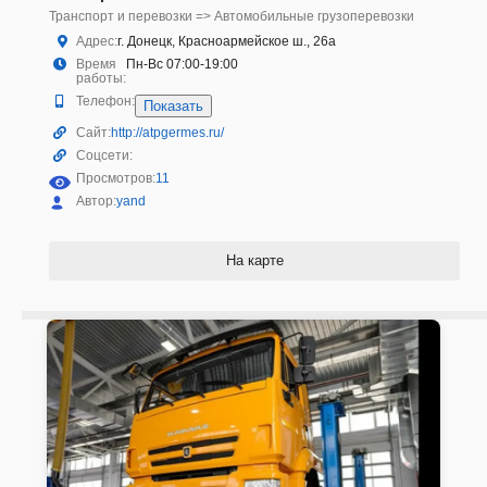
Транспорт и перевозки => Автомобильные грузоперевозки
Адрес:
г. Донецк, Красноармейское ш., 26a
Время
Пн-Вс 07:00-19:00
работы:
Телефон:
Показать
Сайт:
http://atpgermes.ru/
Соцсети:
Просмотров:
11
Автор:
yand
На карте