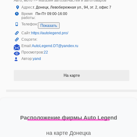
Авто, мото => Магазин автозапчастей и автотоваров
Адрес:
г. Донецк, Левобережная ул., 94, эт. 2, офис 7
Время
Пн-Пт 09:00-16:00
работы:
Телефон:
Показать
Сайт:
https://autolegend.pro/
Соцсети:
Email:
AutoLegend.DT@yandex.ru
Просмотров:
22
Автор:
yand
На карте
Расположение фирмы Auto Legend
на карте Донецка