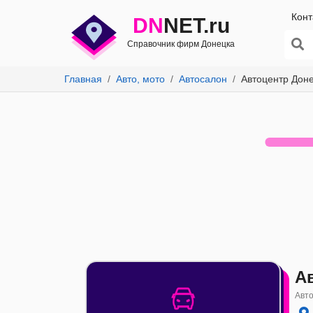
Конт
DN
NET.ru
Справочник фирм Донецка
Главная
Авто, мото
Автосалон
Автоцентр Доне
А
Авто