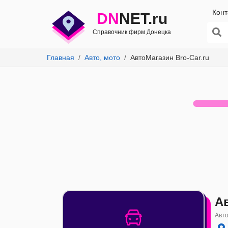
Конт
DN
NET.ru
Справочник фирм Донецка
Главная
Авто, мото
АвтоМагазин Bro-Car.ru
Ав
Авто