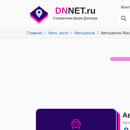
Конт
DN
NET.ru
Справочник фирм Донецка
Главная
Авто, мото
Автошкола
Автошкола Ма
А
Авто