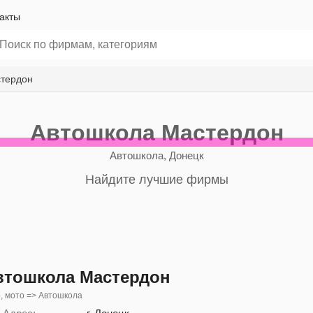
акты
стердон
Автошкола Мастердон
Автошкола, Донецк
Найдите лучшие фирмы
втошкола Мастердон
, мото => Автошкола