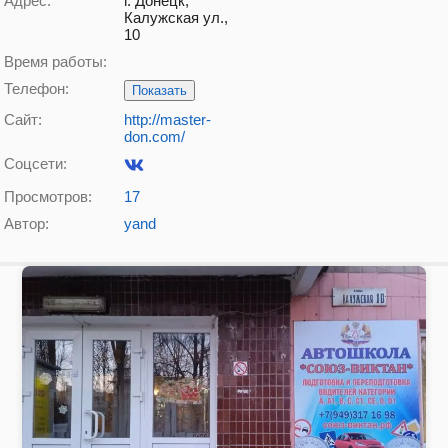
Адрес:
г. Донецк,
Калужская ул.,
10
Время работы:
Телефон:
Показать
Сайт:
http://master-
don.com/
Соцсети:
Просмотров:
17
Автор:
yand