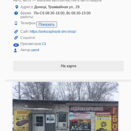
Авто, мото => Магазин автозапчастей и автотоваров
Адрес:
г. Донецк, Трамвайная ул., 29
Время
Пн-Сб 08:30-18:00, Вс 08:30-15:00
работы:
Телефон:
Показать
Сайт:
https://avtozaphasti-dnr.shop/
Соцсети:
Просмотров:
13
Автор:
yand
На карте