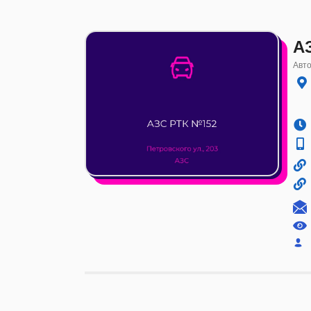
А
Авто