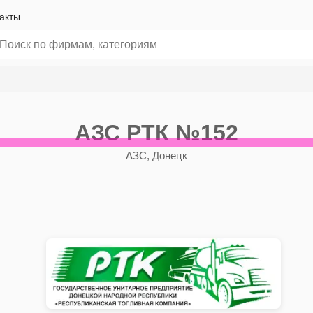
акты
АЗС РТК №152
АЗС, Донецк