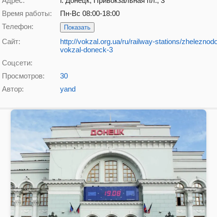
Адрес:
г. Донецк, Привокзальная пл., 3
Время работы:
Пн-Вс 08:00-18:00
Телефон:
Показать
Сайт:
http://vokzal.org.ua/ru/railway-stations/zheleznod
vokzal-doneck-3
Соцсети:
Просмотров:
30
Автор:
yand