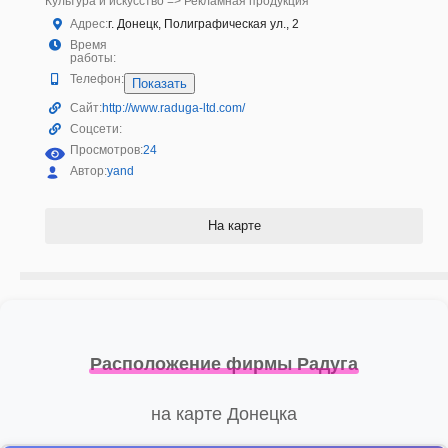
Культура и искусство => Рекламная продукция
Адрес:
г. Донецк, Полиграфическая ул., 2
Время
работы:
Телефон:
Показать
Сайт:
http://www.raduga-ltd.com/
Соцсети:
Просмотров:
24
Автор:
yand
На карте
Расположение фирмы Радуга
на карте Донецка