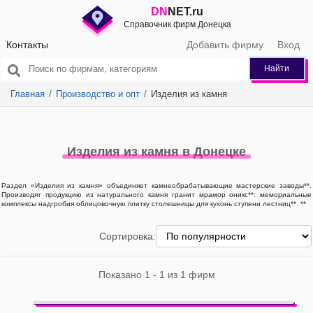
DN
NET.ru
Справочник фирм Донецка
Контакты
Добавить фирму
Вход
Найти
Главная
Производство и опт
Изделия из камня
Изделия из камня в Донецке
Раздел «Изделия из камня» объединяет камнеобрабатывающие мастерские заводы**.
Производят продукцию из натурального камня гранит мрамор оникс**: мемориальные
комплексы надгробия облицовочную плитку столешницы для кухонь ступени лестниц**. **
Сортировка:
Показано 1 - 1 из 1 фирм