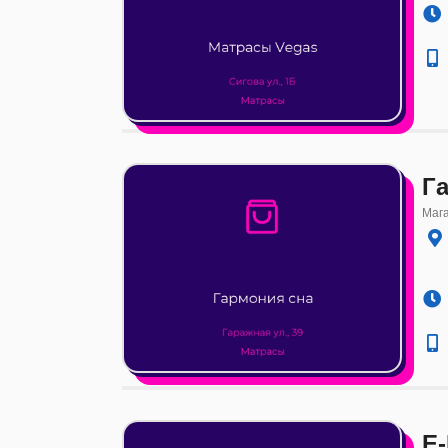
Г
Маг
E-