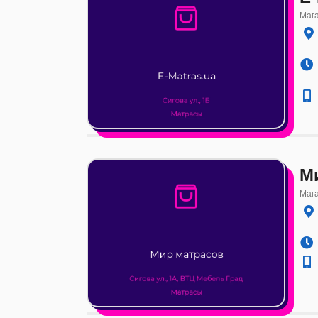
Маг
М
Маг