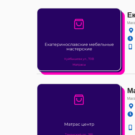
Е
Маг
М
Маг