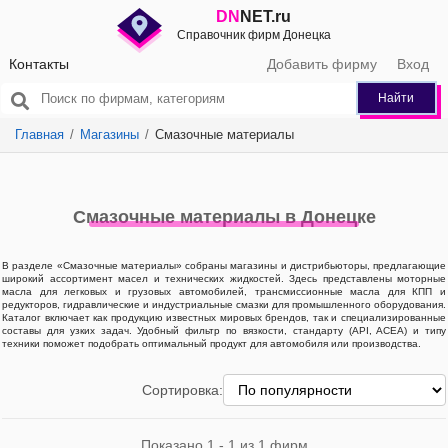
DN
NET.ru
Справочник фирм Донецка
Контакты
Добавить фирму
Вход
Найти
Главная
Магазины
Смазочные материалы
Смазочные материалы в Донецке
В разделе «Смазочные материалы» собраны магазины и дистрибьюторы, предлагающие
широкий ассортимент масел и технических жидкостей. Здесь представлены моторные
масла для легковых и грузовых автомобилей, трансмиссионные масла для КПП и
редукторов, гидравлические и индустриальные смазки для промышленного оборудования.
Каталог включает как продукцию известных мировых брендов, так и специализированные
составы для узких задач. Удобный фильтр по вязкости, стандарту (API, ACEA) и типу
техники поможет подобрать оптимальный продукт для автомобиля или производства.
Сортировка:
Показано 1 - 1 из 1 фирм