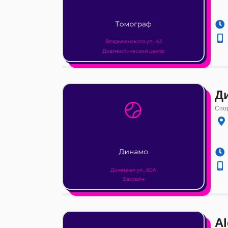
Д
Спор
Al