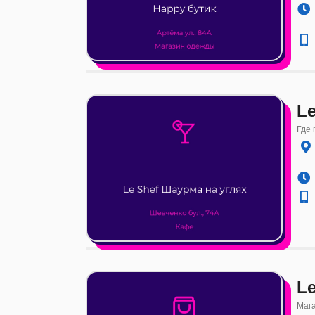
Le
Где 
Le
Маг