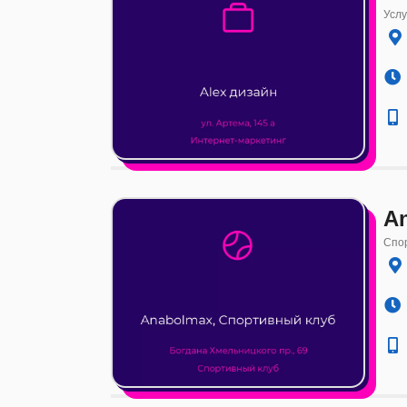
Услу
A
Спор