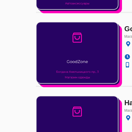
G
Маг
H
Маг