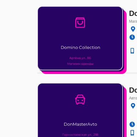
Do
Маг
D
Авто