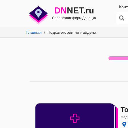
Конт
DN
NET.ru
Справочник фирм Донецка
Главная
Подкатегория не найдена
Т
Меди