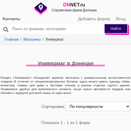
DN
NET.ru
Справочник фирм Донецка
Контакты
Добавить фирму
Вход
Найти
Главная
Магазины
Универмаг
Универмаг в Донецке
Раздел «Универмаг» объединяет крупные магазины с универсальным ассортиментом
товаров. В отличие от специализированных бутиков, здесь можно купить одежду, обувь,
косметику, товары для дома и бытовую технику в разных отделах одного здания.
Универмаги удобны для комплексного шопинга, когда нужно приобрести подарки или
обновить гардероб для всей семьи за один визит.
Сортировка:
Показано 1 - 1 из 1 фирм