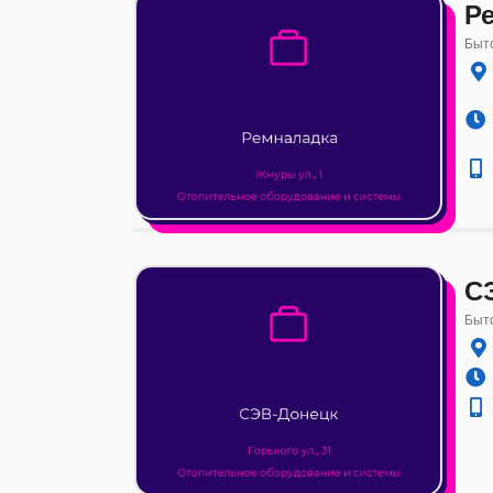
Р
Быто
С
Быто