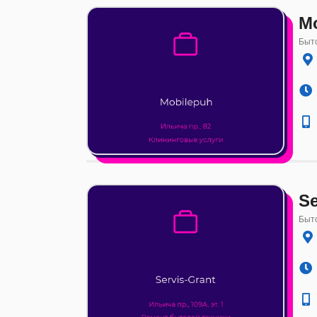
M
Быто
Se
Быто