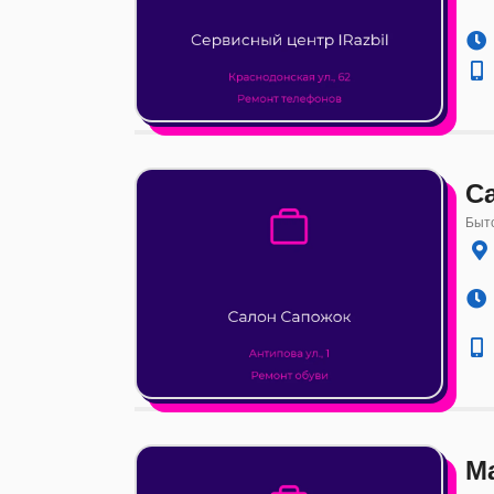
С
Быто
М