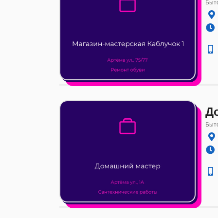
Быто
Д
Быто