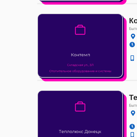
К
Быто
Т
Быто