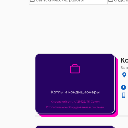
К
Быто