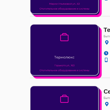
Т
Быто
С
Быто