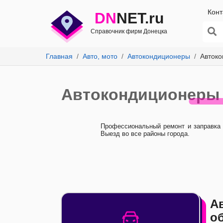
Конт
DN
NET.ru
Справочник фирм Донецка
Главная
Авто, мото
Автокондиционеры
Автоко
Автокондиционеры Д
Профессиональный ремонт и заправка а
Выезд во все районы города.
А
о